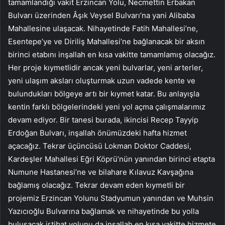
tamamlandığı vakit Erzincan Yolu, Necmettin Erbakan
Bulvarı üzerinden Âşık Veysel Bulvarı’na yani Alibaba
Mahallesine ulaşacak. Nihayetinde Fatih Mahallesi’ne,
Esentepe’ye ve Diriliş Mahallesi’ne bağlanacak bir aksın
birinci etabını inşallah en kısa vakitte tamamlamış olacağız.
Her proje kıymetlidir ancak yeni bulvarlar, yeni arterler,
yeni ulaşım aksları oluşturmak uzun vadede kente ve
bulundukları bölgeye artı bir kıymet katar. Bu anlayışla
kentin farklı bölgelerindeki yeni yol açma çalışmalarımız
devam ediyor. Bir tanesi burada, ikincisi Recep Tayyip
Erdoğan Bulvarı, inşallah önümüzdeki hafta hizmet
açacağız. Tekrar üçüncüsü Lokman Doktor Caddesi,
Kardeşler Mahallesi Eğri Köprü’nün yanından birinci etapta
Numune Hastanesi’ne ve bilahare Kılavuz Kavşağına
bağlamış olacağız. Tekrar devam eden kıymetli bir
projemiz Erzincan Yolunu Stadyumun yanından ve Muhsin
Yazıcıoğlu Bulvarına bağlamak ve nihayetinde bu yolla
buluşacak irtibat yolunu da inşallah en kısa vakitte hizmete