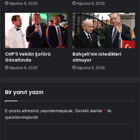
Ağustos 6, 2026
Ağustos 6, 2026
CHP’li Vekilin Şoförü
Bahçeli’nin istedikleri
Gözaltında
olmuyor
Ağustos 6, 2026
Ağustos 6, 2026
Bir yanıt yazın
E-posta adresiniz yayınlanmayacak.
Gerekli alanlar
*
ile
işaretlenmişlerdir
Y
o