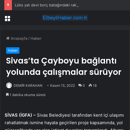
Lüks yat devi borç batağındaki rakibini satın alıyor
Menü
Anasayfa
/
Haber
Haber
Sivas’ta Çayboyu bağlantı
yolunda çalışmalar sürüyor
DEMİR KARAHAN
Kasım 15, 2022
0
18
1 dakika okuma süresi
SİVAS (İGFA) –
Sivas Belediyesi tarafından kent içi ulaşımı
rahatlatmak ismine hayata geçirilen proje kapsamında, yol