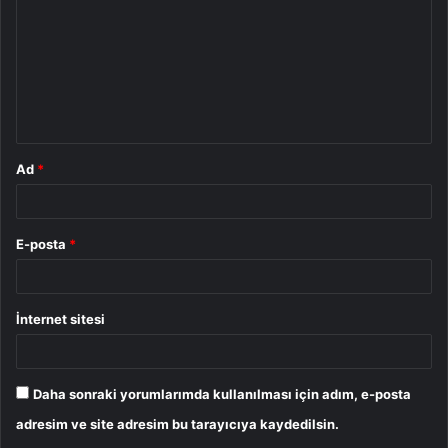
r
u
m
*
Ad
*
E-posta
*
İnternet sitesi
Daha sonraki yorumlarımda kullanılması için adım, e-posta
adresim ve site adresim bu tarayıcıya kaydedilsin.