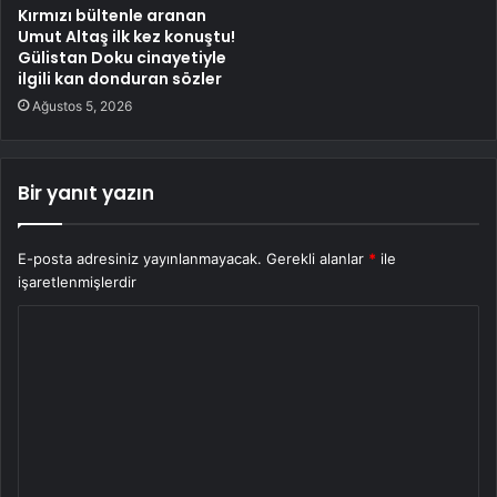
Kırmızı bültenle aranan
Umut Altaş ilk kez konuştu!
Gülistan Doku cinayetiyle
ilgili kan donduran sözler
Ağustos 5, 2026
Bir yanıt yazın
E-posta adresiniz yayınlanmayacak.
Gerekli alanlar
*
ile
işaretlenmişlerdir
Y
o
r
u
m
*