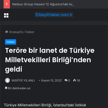
Nebius Group hissesi 12 Ağustos’taki kazanç raporunda %13 hareket edebilir
Menü
Anasayfa
/
Haber
Haber
Teröre bir lanet de Türkiye
Milletvekilleri Birliği’nden
geldi
VASFİYE YILANLI
Kasım 15, 2022
0
18
Bir dakikadan az
Türkiye Milletvekilleri Birliği, İstanbul’daki İstiklal